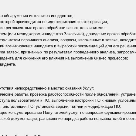
о обнаружения источников инцидентов;
 которой производится ее идентификация и категоризация;
ие регламентных сроков обработки заявок до заявителя;
лем (или менеджером инцидентов Заказчика), доведение сроков обработ
зультатам первичного анализа, вопросы, изложенные в заявке, находят
ин возникновения инцидента и выработки рекомендаций для его решения
ка заявок, признанных по результатам проведенного анализа, запросами
идента для снижения его влияния на выполнение бизнес процессов;
цидента.
тствия непосредственно в местах оказания Услуг;
ческие работы, проверка работоспособности после обновлений, устране
упа пользователям к ПО, выполнение настройки ПО к новым условиям 
, инсталляция ПО, установка версий, патчей и модификаций ПО;
ее консультирование Получателей услуг по вопросам функционировани
ьской документации, разъяснение порядка работы пользователей в соот