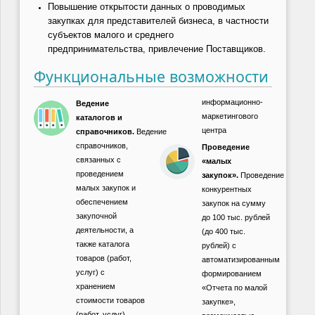
Повышение открытости данных о проводимых
закупках для представителей бизнеса, в частности
субъектов малого и среднего
предпринимательства, привлечение Поставщиков.
Функциональные возможности
информационно-
Ведение
маркетингового
каталогов и
центра
справочников.
Ведение
справочников,
Проведение
связанных с
«малых
проведением
закупок».
Проведение
малых закупок и
конкурентных
обеспечением
закупок на сумму
закупочной
до 100 тыс. рублей
деятельности, а
(до 400 тыс.
также каталога
рублей) с
товаров (работ,
автоматизированным
услуг) с
формированием
хранением
«Отчета по малой
стоимости товаров
закупке»,
(работ, услуг)