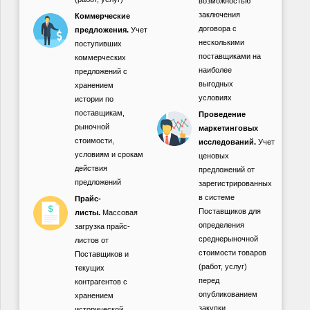
возможностью
заключения
Коммерческие
договора с
предложения.
Учет
несколькими
поступивших
поставщиками на
коммерческих
наиболее
предложений с
выгодных
хранением
условиях
истории по
поставщикам,
Проведение
рыночной
маркетинговых
стоимости,
исследований.
Учет
условиям и срокам
ценовых
действия
предложений от
предложений
зарегистрированных
в системе
Прайс-
Поставщиков для
листы.
Массовая
определения
загрузка прайс-
среднерыночной
листов от
стоимости товаров
Поставщиков и
(работ, услуг)
текущих
перед
контрагентов с
опубликованием
хранением
закупки.
исторической