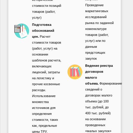
Проведение
стоимости позиций
маркетинговых
товаров (работ,
исследований
услуг)
рынка по заданной
Подготовка
номенклатуре
обоснований
товаров (работ,
цен.
Расчет
услуг) или по
стоимости товаров
данным
(работ, услуг) на
предстоящих
основании
закупок
шаблонов расчета,
Ведение реестра
включающих
договоров
лицензий, затраты
малого
на логистику и
объема.
Формирование
прочие косвенные
сведений о
расходы.
договорах малого
Использование
объема (до 100
множества
тыс. рублей, до
источников для
400 тыс. рублей)
определения
на основании
стоимости, таких
проведенных
как, предельные
«малых закупок»
цены ТРУ,