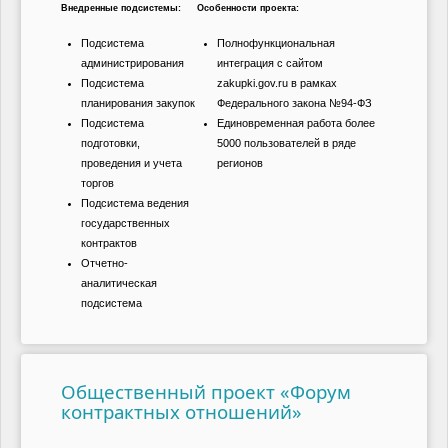
Внедренные подсистемы:
Особенности проекта:
Подсистема
Полнофункциональная
администрирования
интеграция с сайтом
Подсистема
zakupki.gov.ru в рамках
планирования закупок
Федерального закона №94-ФЗ
Подсистема
Единовременная работа более
подготовки,
5000 пользователей в ряде
проведения и учета
регионов
торгов
Подсистема ведения
государственных
контрактов
Отчетно-
аналитическая
подсистема
Общественный проект «Форум
контрактных отношений»