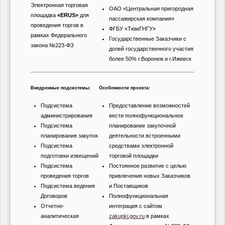
Электронная торговая
ОАО «Центральная пригородная
площадка
«ERUS»
для
пассажирская компания»
проведения торгов в
ФГБУ «ТюмГНГУ»
рамках Федерального
Государственные Заказчики с
закона №223-ФЗ
долей государственного участия
более 50% г.Воронеж и г.Ижевск
Внедренные подсистемы:
Особенности проекта:
Подсистема
Предоставление возможностей
администрирования
вести полнофункциональное
Подсистема
планирование закупочной
планирования закупок
деятельности встроенными
Подсистема
средствами электронной
подготовки извещений
торговой площадки
Подсистема
Постоянное развитие с целью
проведения торгов
привлечения новых Заказчиков
Подсистема ведения
и Поставщиков
Договоров
Полнофункциональная
Отчетно-
интеграция с сайтом
аналитическая
zakupki.gov.ru
в рамках