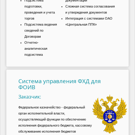
Подсистема
документации
подготовки,
Сложная система согласования
проведения и учета
и утверждения документов
торгов
Интеграция с системами ОАО
Подсистема ведения
«Центральная ППК»
сведений по
Договорам
Отчетно-
аналитическая
подсистема
Система управления ФХД для
ФОИВ
Заказчик:
Федеральное казначейство - федеральный
орган исполнительной власти,
осуществляющий функции по обеспечению
исполнения федерального бюджета, кассовому
обслуживанию исполнения бюджетов