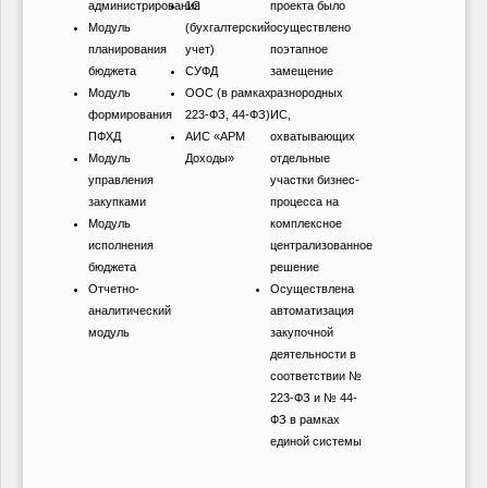
администрирования
1С
проекта было
Модуль
(бухгалтерский
осуществлено
планирования
учет)
поэтапное
бюджета
СУФД
замещение
Модуль
ООС (в рамках
разнородных
формирования
223-ФЗ, 44-ФЗ)
ИС,
ПФХД
АИС «АРМ
охватывающих
Модуль
Доходы»
отдельные
управления
участки бизнес-
закупками
процесса на
Модуль
комплексное
исполнения
централизованное
бюджета
решение
Отчетно-
Осуществлена
аналитический
автоматизация
модуль
закупочной
деятельности в
соответствии №
223-ФЗ и № 44-
ФЗ в рамках
единой системы