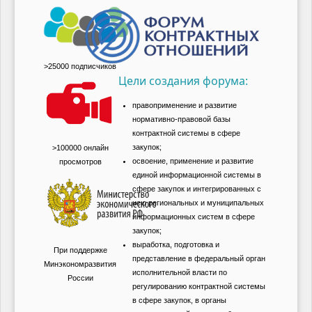
>25000 подписчиков
Цели создания форума:
правоприменение и развитие
нормативно-правовой базы
контрактной системы в сфере
закупок;
>100000 онлайн
освоение, применение и развитие
просмотров
единой информационной системы в
сфере закупок и интегрированных с
нею региональных и муниципальных
информационных систем в сфере
закупок;
выработка, подготовка и
При поддержке
представление в федеральный орган
Минэкономразвития
исполнительной власти по
России
регулированию контрактной системы
в сфере закупок, в органы