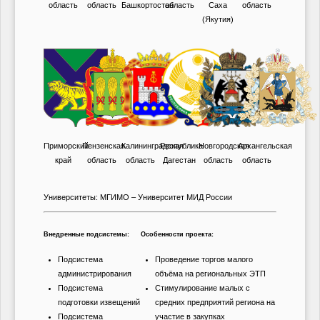
область
область
Башкортостан
область
Саха
область
(Якутия)
Приморский
Пензенская
Калининградская
Республика
Новгородская
Архангельская
край
область
область
Дагестан
область
область
Университеты: МГИМО – Университет МИД России
Внедренные подсистемы:
Особенности проекта:
Подсистема
Проведение торгов малого
администрирования
объёма на региональных ЭТП
Подсистема
Стимулирование малых с
подготовки извещений
средних предприятий региона на
Подсистема
участие в закупках