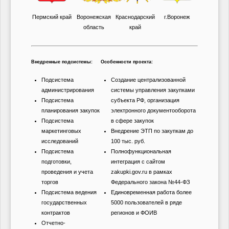
Пермский край
Воронежская
Краснодарский
г.Воронеж
область
край
Внедренные подсистемы:
Особенности проекта:
Подсистема
Создание централизованной
администрирования
системы управления закупками
Подсистема
субъекта РФ, организация
планирования закупок
электронного документооборота
Подсистема
в сфере закупок
маркетинговых
Внедрение ЭТП по закупкам до
исследований
100 тыс. руб.
Подсистема
Полнофункциональная
подготовки,
интеграция с сайтом
проведения и учета
zakupki.gov.ru в рамках
торгов
Федерального закона №44-ФЗ
Подсистема ведения
Единовременная работа более
государственных
5000 пользователей в ряде
контрактов
регионов и ФОИВ
Отчетно-