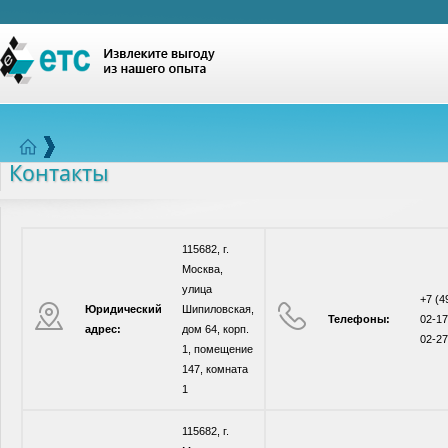
Контакты
115682, г.
Москва,
улица
+7 (4
Юридический
Шипиловская,
Телефоны:
02-17
адрес:
дом 64, корп.
02-27
1, помещение
147, комната
1
115682, г.