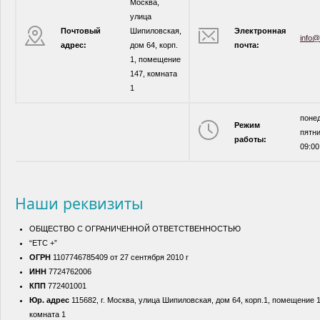
Москва,
улица
Почтовый
Шипиловская,
Электронная
info@
адрес:
дом 64, корп.
почта:
1, помещение
147, комната
1
поне
Режим
пятни
работы:
09:00
Наши реквизиты
ОБЩЕСТВО С ОГРАНИЧЕННОЙ ОТВЕТСТВЕННОСТЬЮ
“ЕТС +”
ОГРН
1107746785409 от 27 сентября 2010 г
ИНН
7724762006
КПП
772401001
Юр. адрес
115682, г. Москва, улица Шипиловская, дом 64, корп.1, помещение 1
комната 1